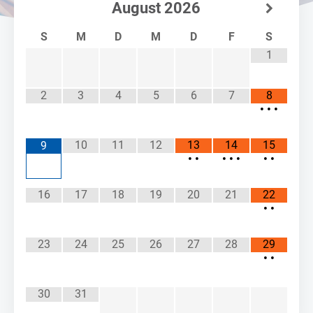
August
2026
S
M
D
M
D
F
S
1
2
3
4
5
6
7
8
•
•
•
10
11
12
13
14
15
9
•
•
•
•
•
•
•
16
17
18
19
20
21
22
•
•
23
24
25
26
27
28
29
•
•
30
31